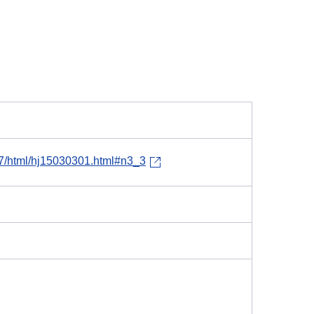
27/html/hj15030301.html#n3_3