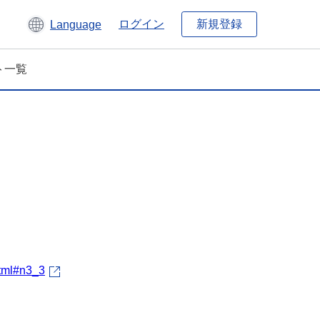
新規登録
ログイン
Language
ト一覧
html#n3_3