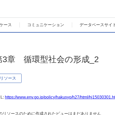
ケース
コミュニケーション
データベースサイ
第3章 循環型社会の形成_2
リソース
L:
https://www.env.go.jp/policy/hakusyo/h27/html/hj15030301.
のリソースのために作成されたビューはまだありません