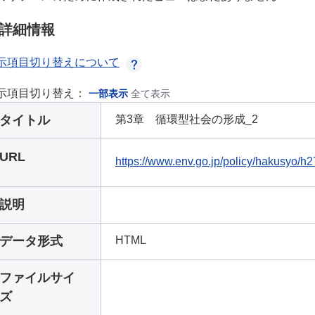
詳細情報
示項目切り替えについて
示項目切り替え：
一部表示
全て表示
タイトル
第3章 循環型社会の形成_2
URL
https://www.env.go.jp/policy/hakusyo/h
説明
データ形式
HTML
ファイルサイ
ズ