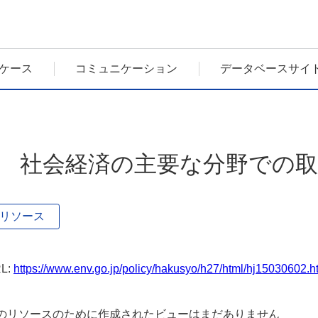
ケース
コミュニケーション
データベースサイ
5 社会経済の主要な分野での
リソース
L:
https://www.env.go.jp/policy/hakusyo/h27/html/hj15030602
のリソースのために作成されたビューはまだありません