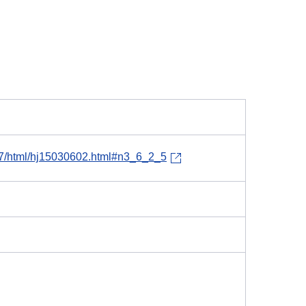
h27/html/hj15030602.html#n3_6_2_5