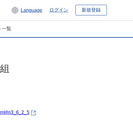
新規登録
ログイン
Language
ト一覧
取組
.html#n3_6_2_5