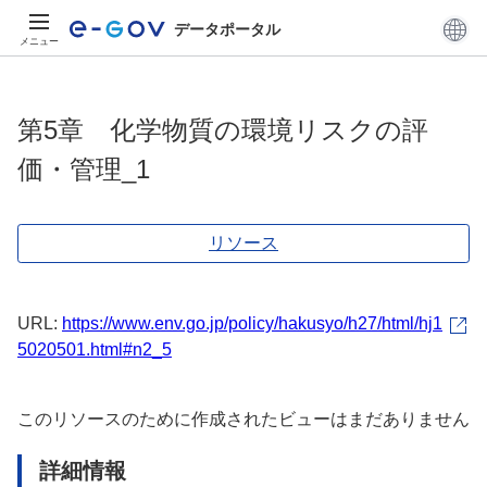
データポータル
メニュー
第5章 化学物質の環境リスクの評
価・管理_1
リソース
URL:
https://www.env.go.jp/policy/hakusyo/h27/html/hj1
5020501.html#n2_5
このリソースのために作成されたビューはまだありません
詳細情報