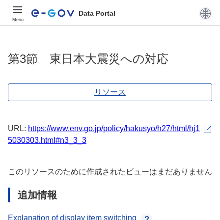
Data Portal
Menu
第3節 東日本大震災への対応
リソース
URL:
https://www.env.go.jp/policy/hakusyo/h27/html/hj1
5030303.html#n3_3_3
このリソースのために作成されたビューはまだありません
追加情報
Explanation of display item switching