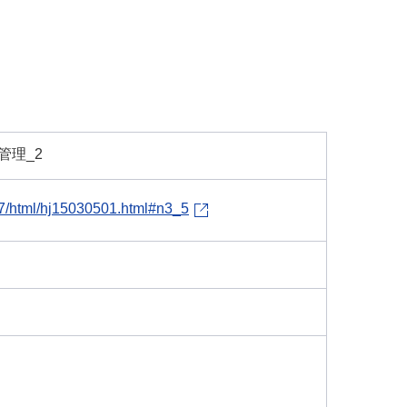
管理_2
27/html/hj15030501.html#n3_5