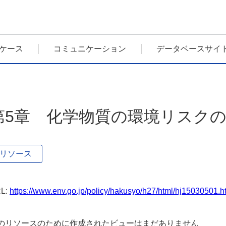
ケース
コミュニケーション
データベースサイ
第5章 化学物質の環境リスクの
リソース
L:
https://www.env.go.jp/policy/hakusyo/h27/html/hj15030501.
のリソースのために作成されたビューはまだありません