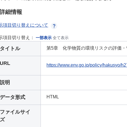
詳細情報
示項目切り替えについて
示項目切り替え：
一部表示
全て表示
タイトル
第5章 化学物質の環境リスクの評価・
URL
https://www.env.go.jp/policy/hakusyo/h
説明
データ形式
HTML
ファイルサイ
ズ