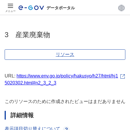
データポータル
メニュー
3 産業廃棄物
リソース
URL:
https://www.env.go.jp/policy/hakusyo/h27/html/hj1
5020302.html#n2_3_2_3
このリソースのために作成されたビューはまだありません
詳細情報
表示項目切り替えについて