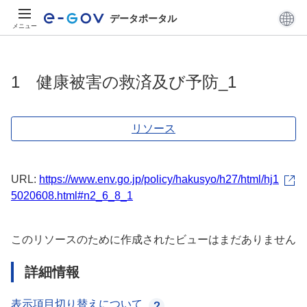
データポータル
メニュー
1 健康被害の救済及び予防_1
リソース
URL:
https://www.env.go.jp/policy/hakusyo/h27/html/hj1
5020608.html#n2_6_8_1
このリソースのために作成されたビューはまだありません
詳細情報
表示項目切り替えについて