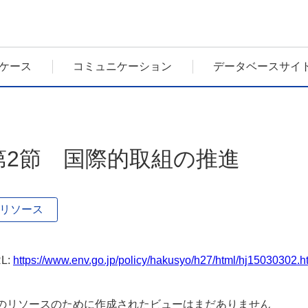
ケース
コミュニケーション
データベースサイ
第2節 国際的取組の推進
リソース
L:
https://www.env.go.jp/policy/hakusyo/h27/html/hj15030302.
のリソースのために作成されたビューはまだありません