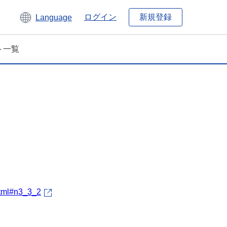
新規登録
ログイン
Language
ト一覧
html#n3_3_2