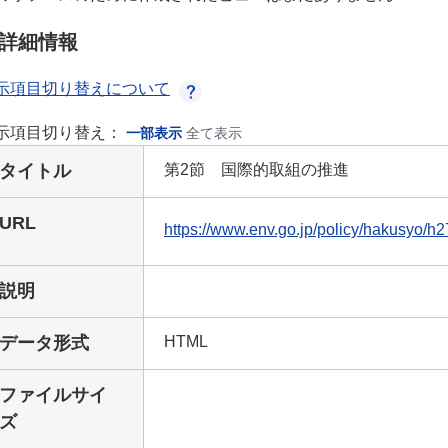
詳細情報
示項目切り替えについて
示項目切り替え：
一部表示
全て表示
タイトル
第2節 国際的取組の推進
URL
https://www.env.go.jp/policy/hakusyo/
説明
データ形式
HTML
ファイルサイ
ズ