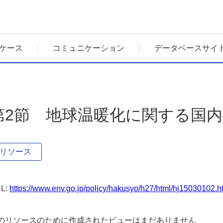
ケース
コミュニケーション
データベースサイ
第2節 地球温暖化に関する国
リソース
L:
https://www.env.go.jp/policy/hakusyo/h27/html/hj15030102.
のリソースのために作成されたビューはまだありません