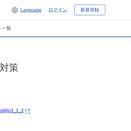
新規登録
ログイン
Language
ト一覧
内対策
html#n3_1_2