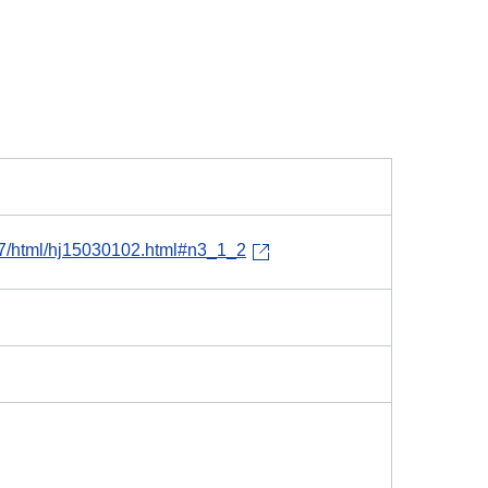
h27/html/hj15030102.html#n3_1_2