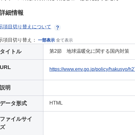
詳細情報
示項目切り替えについて
示項目切り替え：
一部表示
全て表示
タイトル
第2節 地球温暖化に関する国内対策
URL
https://www.env.go.jp/policy/hakusyo/
説明
データ形式
HTML
ファイルサイ
ズ