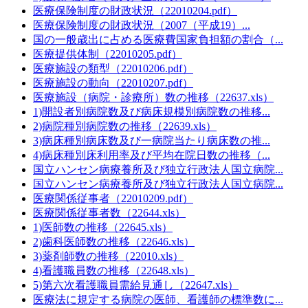
医療保険制度の財政状況（22010204.pdf）
医療保険制度の財政状況（2007（平成19）...
国の一般歳出に占める医療費国家負担額の割合（...
医療提供体制（22010205.pdf）
医療施設の類型（22010206.pdf）
医療施設の動向（22010207.pdf）
医療施設（病院・診療所）数の推移（22637.xls）
1)開設者別病院数及び病床規模別病院数の推移...
2)病院種別病院数の推移（22639.xls）
3)病床種別病床数及び一病院当たり病床数の推...
4)病床種別床利用率及び平均在院日数の推移（...
国立ハンセン病療養所及び独立行政法人国立病院...
国立ハンセン病療養所及び独立行政法人国立病院...
医療関係従事者（22010209.pdf）
医療関係従事者数（22644.xls）
1)医師数の推移（22645.xls）
2)歯科医師数の推移（22646.xls）
3)薬剤師数の推移（22010.xls）
4)看護職員数の推移（22648.xls）
5)第六次看護職員需給見通し（22647.xls）
医療法に規定する病院の医師、看護師の標準数に...