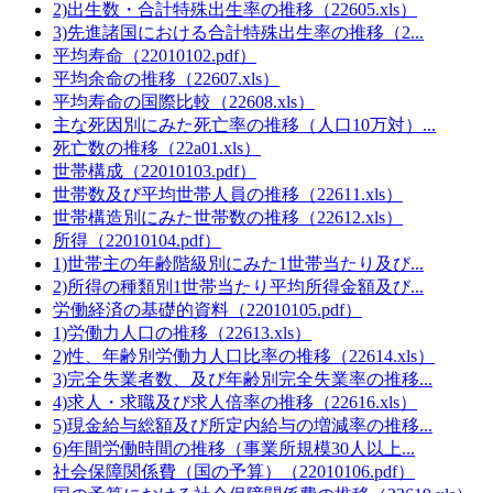
2)出生数・合計特殊出生率の推移（22605.xls）
3)先進諸国における合計特殊出生率の推移（2...
平均寿命（22010102.pdf）
平均余命の推移（22607.xls）
平均寿命の国際比較（22608.xls）
主な死因別にみた死亡率の推移（人口10万対）...
死亡数の推移（22a01.xls）
世帯構成（22010103.pdf）
世帯数及び平均世帯人員の推移（22611.xls）
世帯構造別にみた世帯数の推移（22612.xls）
所得（22010104.pdf）
1)世帯主の年齢階級別にみた1世帯当たり及び...
2)所得の種類別1世帯当たり平均所得金額及び...
労働経済の基礎的資料（22010105.pdf）
1)労働力人口の推移（22613.xls）
2)性、年齢別労働力人口比率の推移（22614.xls）
3)完全失業者数、及び年齢別完全失業率の推移...
4)求人・求職及び求人倍率の推移（22616.xls）
5)現金給与総額及び所定内給与の増減率の推移...
6)年間労働時間の推移（事業所規模30人以上...
社会保障関係費（国の予算）（22010106.pdf）