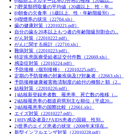
6)脂肪エネルギー比率の分布の推移（20歳以...
7)野菜類摂取量の平均値（20歳以上、性・年...
8)朝食の欠食率（1歳以上、性・年齢階級別）...
9)喫煙率の状況（22704.xls）
歯の健康対策（22010221.pdf）
自分の歯を20本以上もつ者の年齢階級別割合の...
がん対策（22010222.pdf）
がんに関する統計（22710.xls）
難病対策（22010223.pdf）
特定疾患医療受給者証交付件数（22669.xls）
感染症対策（22010224.pdf）
予防接種（個別接種）（22010225.pdf）
定期の予防接種の対象疾病及び対象者（22663.xls）
予防接種健康被害救済制度の給付の種類と額（2...
結核対策（22010226.pdf）
1)結核新登録患者数、罹患率、死亡数の推移（...
2)結核罹患率の都道府県別主な順位（平成20...
3)結核罹患率の国際比較（22661.xls）
エイズ対策（22010227.pdf）
1)HIV感染者及びAIDS患者の国籍、性別...
2)世界のエイズ患者の状況（2008年末現在...
新型インフルエンザ対策（22010228.pdf）