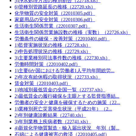
5)浄水処理方法の種別割合（22718.xls）
6)管種別管路延長の推移（22720.xls）
化学物質の安全対策（22010305.pdf）
家庭用品の安全対策（22010306.pdf）
生活衛生関係営業（22010307.pdf）
生活衛生関係営業施設数の推移（実数）（22726.xls）
労働条件の確保・改善対策（22010401.pdf）
1)監督実施状況の推移（22728.xls）
2)申告処理状況の推移（22729.xls）
3)主要業種別司法事件数の推移（22730.xls）
労働時間対策（22010402.pdf）
1)主要6か国における労働者1人平均年間総労...
2)年次有給休暇の取得状況（22733.xls）
賃金対策（22010403.pdf）
1)地域別最低賃金の全国一覧（22737.xls）
2)最低賃金の履行確保を主眼とする監督指導結...
労働者の安全と健康を確保するための施策（22...
1)業種別死亡災害発生状況（平成21年）（2...
2)年別健康診断結果（22740.xls）
3)年別業務上疾病者数（22741.xls）
4)新規化学物質製造・輸入届出状況 年別（製...
石綿による健康被害の救済（22010405.pdf）