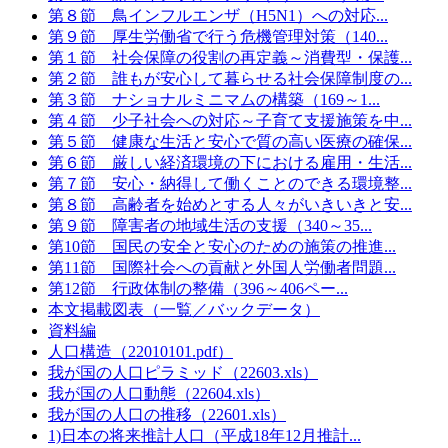
第８節 鳥インフルエンザ（H5N1）への対応...
第９節 厚生労働省で行う危機管理対策（140...
第１節 社会保障の役割の再定義～消費型・保護...
第２節 誰もが安心して暮らせる社会保障制度の...
第３節 ナショナルミニマムの構築（169～1...
第４節 少子社会への対応～子育て支援施策を中...
第５節 健康な生活と安心で質の高い医療の確保...
第６節 厳しい経済環境の下における雇用・生活...
第７節 安心・納得して働くことのできる環境整...
第８節 高齢者を始めとする人々がいきいきと安...
第９節 障害者の地域生活の支援（340～35...
第10節 国民の安全と安心のための施策の推進...
第11節 国際社会への貢献と外国人労働者問題...
第12節 行政体制の整備（396～406ペー...
本文掲載図表（一覧／バックデータ）
資料編
人口構造（22010101.pdf）
我が国の人口ピラミッド（22603.xls）
我が国の人口動態（22604.xls）
我が国の人口の推移（22601.xls）
1)日本の将来推計人口（平成18年12月推計...