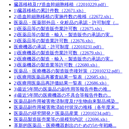
臓器移植及び造血幹細胞移植（22010229.pdf）
1)臓器移植の累計件数（22671.xls）
2)造血幹細胞移植の実施件数の推移（22672.xls）
医薬品・医薬部外品・化粧品の承認・許可制度（...
1)医薬品等の製造販売業許可数（22675.xls）
2)医薬品等の製造・輸入・製造販売の承認の実...
3)医薬品等の製造業許可数（22676.xls）
医療機器の承認・許可制度（22010231.pdf）
1)医療機器の製造販売業許可数（22679.xls）
2)医療機器の製造・輸入・製造販売の承認の実...
3)医薬機器の製造業等許可数（22680.xls）
医薬品・医療機器の製造販売後対策（22010232.pdf）
1)医療用医薬品再審査結果一覧表（22685.xls）
2)医療用医薬品再評価結果一覧表（22686.xls）
3)最近5年間の医薬品の副作用等報告件数の推...
4)最近5年間の医療機器の不具合等報告件数の...
医薬品副作用被害救済制度及び生物由来製品感染...
医薬品副作用被害救済給付状況の推移（各年度末...
医薬品の研究開発と医薬品産業（22010234.pdf）
医薬品製造販売業等の規模別内訳（22696.xls）
革新的医薬品・医療機器創出のための5か年戦略...