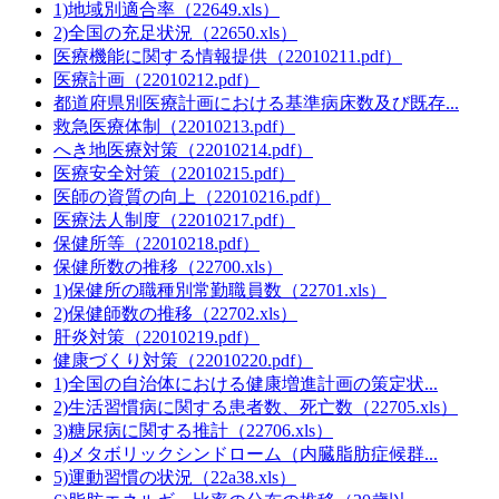
1)地域別適合率（22649.xls）
2)全国の充足状況（22650.xls）
医療機能に関する情報提供（22010211.pdf）
医療計画（22010212.pdf）
都道府県別医療計画における基準病床数及び既存...
救急医療体制（22010213.pdf）
へき地医療対策（22010214.pdf）
医療安全対策（22010215.pdf）
医師の資質の向上（22010216.pdf）
医療法人制度（22010217.pdf）
保健所等（22010218.pdf）
保健所数の推移（22700.xls）
1)保健所の職種別常勤職員数（22701.xls）
2)保健師数の推移（22702.xls）
肝炎対策（22010219.pdf）
健康づくり対策（22010220.pdf）
1)全国の自治体における健康増進計画の策定状...
2)生活習慣病に関する患者数、死亡数（22705.xls）
3)糖尿病に関する推計（22706.xls）
4)メタボリックシンドローム（内臓脂肪症候群...
5)運動習慣の状況（22a38.xls）