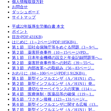
個人情報取扱方針
お問合せ
ダッシュボード
サイトマップ
平成22年版厚生労働白書 本文
ポイント
目次(PDF:431KB)
はじめに（1～2ページ(PDF:185KB)）
第１節 旧社会保険庁等をめぐる問題（3～9ペ...
第２節 薬害肝炎事件（10～15ページ(PD...
第１節 日本年金機構の設立と年金記録問題等へ...
第２節 薬害肝炎事件等への対応（39～55ペ...
第３節 内部改革への取組み（56～83ページ...
おわりに（84～100ページ(PDF:1,912KB)）
第１節 新型インフルエンザ（A／H1N1）の...
第２節 新型インフルエンザ（A／H1N1）発...
第３節 適切なサーベイランスの実施（114～...
第４節 医療体制・医薬品等の確保（119～1...
第５節 ワクチン接種（123～131ページ(...
第６節 新型インフルエンザに関する広報（13...
第７節 新型インフルエンザ（A／H1N1）対...