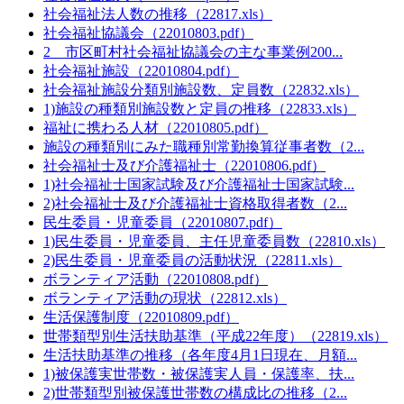
社会福祉法人数の推移（22817.xls）
社会福祉協議会（22010803.pdf）
2 市区町村社会福祉協議会の主な事業例200...
社会福祉施設（22010804.pdf）
社会福祉施設分類別施設数、定員数（22832.xls）
1)施設の種類別施設数と定員の推移（22833.xls）
福祉に携わる人材（22010805.pdf）
施設の種類別にみた職種別常勤換算従事者数（2...
社会福祉士及び介護福祉士（22010806.pdf）
1)社会福祉士国家試験及び介護福祉士国家試験...
2)社会福祉士及び介護福祉士資格取得者数（2...
民生委員・児童委員（22010807.pdf）
1)民生委員・児童委員、主任児童委員数（22810.xls）
2)民生委員・児童委員の活動状況（22811.xls）
ボランティア活動（22010808.pdf）
ボランティア活動の現状（22812.xls）
生活保護制度（22010809.pdf）
世帯類型別生活扶助基準（平成22年度）（22819.xls）
生活扶助基準の推移（各年度4月1日現在、月額...
1)被保護実世帯数・被保護実人員・保護率、扶...
2)世帯類型別被保護世帯数の構成比の推移（2...