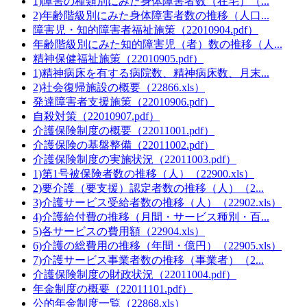
1)障害の種類別にみた身体障害者数（在宅）（...
2)年齢階級別にみた身体障害者数の推移（人口...
障害児・知的障害者福祉施策（22010904.pdf）
年齢階級別にみた知的障害児（者）数の推移（人...
精神保健福祉施策（22010905.pdf）
1)精神病床を有する病院数、精神病床数、月末...
2)社会復帰施設の概要（22866.xls）
発達障害者支援施策（22010906.pdf）
自殺対策（22010907.pdf）
介護保険制度の概要（22011001.pdf）
介護保険の基盤整備（22011002.pdf）
介護保険制度の実施状況（22011003.pdf）
1)第1号被保険者数の推移（人）（22900.xls）
2)要介護（要支援）認定者数の推移（人）（2...
3)介護サービス受給者数の推移（人）（22902.xls）
4)介護給付費の推移（月間・サービス種別・百...
5)各サービスの費用額（22904.xls）
6)介護の総費用の推移（年間・億円）（22905.xls）
7)介護サービス事業者数の推移（事業者）（2...
介護保険制度の財政状況（22011004.pdf）
年金制度の概要（22011101.pdf）
公的年金制度一覧（22868.xls）