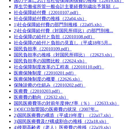
国の予算における社会保障関係費の推移（22619.xls）
厚生労働省所管一般会計主要経費別歳出予算額（...
社会保障給付費（22010107.pdf）
社会保障給付費の推移（22a04.xls）
1)社会保障給付費の部門別推移（22a05.xls）
2)社会保障給付費（対国民所得比）の部門別推...
社会保障の給付と負担（22010108.pdf）
社会保障の給付と負担の見直し（平成18年5月...
国民負担率（22010109.pdf）
国民負担率の推移（対国民所得比）（22623.xls）
国民負担率の国際比較（22624.xls）
社会保障制度改革の工程表（22010110.pdf）
医療保険制度（22010201.pdf）
医療保険制度の概要（22626.xls）
保険診療の仕組み（22010202.pdf）
医療費（22010203.pdf）
医療費の動向（22632.xls）
国民医療費等の対前年度伸び率（％）（22633.xls）
1)OECD加盟国の医療費の状況（2007年...
2)国民医療費の構造（平成19年度）（22a17.xls）
3)国民医療費及び構成割合の推移（22a18.xls）
4)後期高齢者（老人）医療費の推移（22a19.xls）