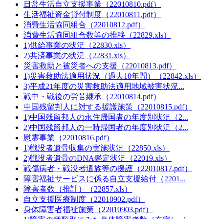
日常生活自立支援事業（22010810.pdf）
生活福祉資金貸付制度（22010811.pdf）
消費生活協同組合（22010812.pdf）
消費生活協同組合数等の推移（22829.xls）
1)供給事業の状況（22830.xls）
2)共済事業の状況（22831.xls）
災害救助と被災者への支援（22010813.pdf）
1)災害救助法適用状況（過去10年間）（22842.xls）
3)平成21年度の災害救助法適用地域被害状況...
戦中・戦後の労苦継承（22010814.pdf）
中国残留邦人に対する援護施策（22010815.pdf）
1)中国残留邦人の永住帰国者の年度別状況（2...
2)中国残留邦人の一時帰国者の年度別状況（2...
慰霊事業（22010816.pdf）
1)戦没者遺骨収集の実施状況（22850.xls）
2)戦没者遺骨のDNA鑑定状況（22019.xls）
戦傷病者・戦没者遺族等の援護（22010817.pdf）
障害福祉サービスに係る自立支援給付（2201...
障害者数（推計）（22857.xls）
自立支援医療制度（22010902.pdf）
身体障害者福祉施策（22010903.pdf）