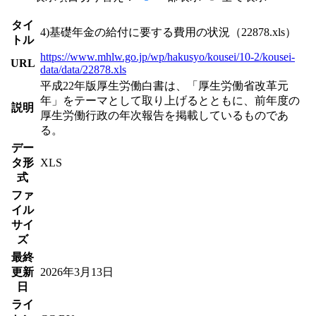
タイ
4)基礎年金の給付に要する費用の状況（22878.xls）
トル
https://www.mhlw.go.jp/wp/hakusyo/kousei/10-2/kousei-
URL
data/data/22878.xls
平成22年版厚生労働白書は、「厚生労働省改革元
年」をテーマとして取り上げるとともに、前年度の
説明
厚生労働行政の年次報告を掲載しているものであ
る。
デー
タ形
XLS
式
ファ
イル
サイ
ズ
最終
更新
2026年3月13日
日
ライ