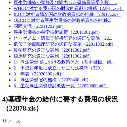
厚生労働省が実施及び協力した研修員等受入数、...
WHOに対する我が国の財政的貢献の推移（22911.xls）
ILOに対する我が国の財政的貢献の推移（22912.xls）
OECDに対する厚生労働省の財政的貢献の推移...
国際交流（22011202.pdf）
厚生労働省の科学技術施策（22011301.pdf）
ヒトゲノム・遺伝子解析研究の適正な実施（22...
遺伝子治療臨床研究の適正な実施（22011302.pdf）
疫学研究の適正な実施（22011302.pdf）
臨床研究の適正な実施（22011302.pdf）
1 厚生労働省における政策体系（基本目標、施...
2 平成21年度に成立した主な法律等（220...
3 年表（22020300.pdf）
4 厚生労働省の機構（22020400.pdf）
5 主な厚生労働統計調査一覧（22020500.pdf）
4)基礎年金の給付に要する費用の状況
（22878.xls）
リソース