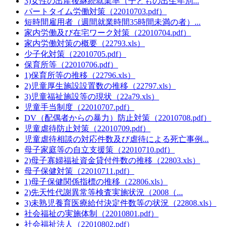
3)女性の出産後継続就業率（子どもの出生年別...
パートタイム労働対策（22010703.pdf）
短時間雇用者（週間就業時間35時間未満の者）...
家内労働及び在宅ワーク対策（22010704.pdf）
家内労働対策の概要（22793.xls）
少子化対策（22010705.pdf）
保育所等（22010706.pdf）
1)保育所等の推移（22796.xls）
2)児童厚生施設設置数の推移（22797.xls）
3)児童福祉施設等の現状（22a79.xls）
児童手当制度（22010707.pdf）
DV（配偶者からの暴力）防止対策（22010708.pdf）
児童虐待防止対策（22010709.pdf）
児童虐待相談の対応件数及び虐待による死亡事例...
母子家庭等の自立支援策（22010710.pdf）
2)母子寡婦福祉資金貸付件数の推移（22803.xls）
母子保健対策（22010711.pdf）
1)母子保健関係指標の推移（22806.xls）
2)先天性代謝異常等検査実施状況（2008（...
3)未熟児養育医療給付決定件数等の状況（22808.xls）
社会福祉の実施体制（22010801.pdf）
社会福祉法人（22010802.pdf）