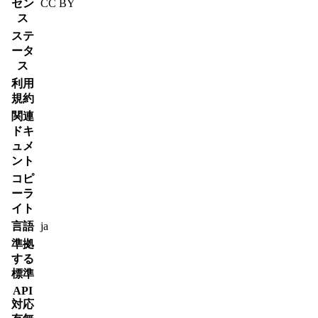
セン
CC BY
ス
ステ
ータ
ス
利用
規約
関連
ドキ
ュメ
ント
コピ
ーラ
イト
言語
ja
準拠
する
標準
API
対応