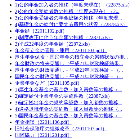
1)公的年金加入者の推移（年度末現在）（22875.xls）
2)公的年金受給者数の推移（年度末現在）（2...
3)公的年金受給者の年金総額の推移（年度末現...
4)基礎年金の給付に要する費用の状況（22878.xls）
年金額（22011102.pdf）
1)制度改正に伴う年金額の推移（22871.xls）
2)平成22年度の年金額（22872.xls）
年金積立金の管理・運用（22011103.pdf）
厚生年金保険・国民年金の積立金の累積状況の推...
年金財政の将来見通し（平成21年財政検証結果...
厚生年金の財政見通し－平成21年財政検証－（...
国民年金の財政見通し－平成21年財政検証－（...
企業年金など（22011105.pdf）
1)厚生年金基金の基金数・加入員数等の推移（...
2)確定給付企業年金の実施件数（22887.xls）
3)確定拠出年金の規約承認数・加入者数の推移...
4)適格退職年金の契約数・加入員数等の推移（...
5)国民年金基金の基金数・加入員数等の推移（...
年金相談（22011106.pdf）
旧社会保険庁の組織改革（22011107.pdf）
国際協力（22011201.pdf）