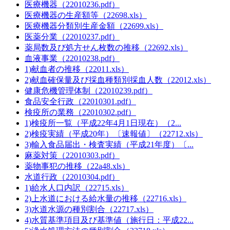
医療機器（22010236.pdf）
医療機器の生産額等（22698.xls）
医療機器分類別生産金額（22699.xls）
医薬分業（22010237.pdf）
薬局数及び処方せん枚数の推移（22692.xls）
血液事業（22010238.pdf）
1)献血者の推移（22011.xls）
2)献血確保量及び採血種類別採血人数（22012.xls）
健康危機管理体制（22010239.pdf）
食品安全行政（22010301.pdf）
検疫所の業務（22010302.pdf）
1)検疫所一覧（平成22年4月1日現在）（2...
2)検疫実績（平成20年）〔速報値〕（22712.xls）
3)輸入食品届出・検査実績（平成21年度）〔...
麻薬対策（22010303.pdf）
薬物事犯の推移（22a48.xls）
水道行政（22010304.pdf）
1)給水人口内訳（22715.xls）
2)上水道における給水量の推移（22716.xls）
3)水道水源の種別割合（22717.xls）
4)水質基準項目及び基準値（施行日：平成22...