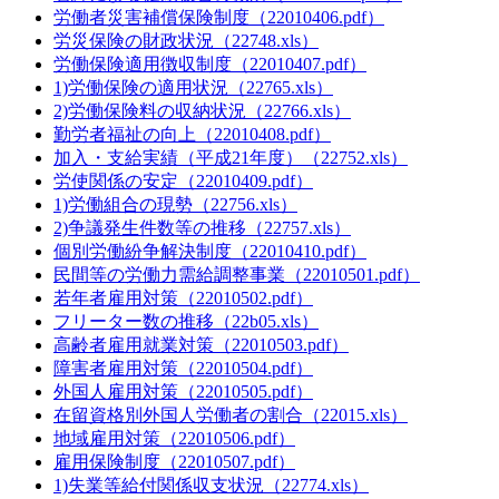
労働者災害補償保険制度（22010406.pdf）
労災保険の財政状況（22748.xls）
労働保険適用徴収制度（22010407.pdf）
1)労働保険の適用状況（22765.xls）
2)労働保険料の収納状況（22766.xls）
勤労者福祉の向上（22010408.pdf）
加入・支給実績（平成21年度）（22752.xls）
労使関係の安定（22010409.pdf）
1)労働組合の現勢（22756.xls）
2)争議発生件数等の推移（22757.xls）
個別労働紛争解決制度（22010410.pdf）
民間等の労働力需給調整事業（22010501.pdf）
若年者雇用対策（22010502.pdf）
フリーター数の推移（22b05.xls）
高齢者雇用就業対策（22010503.pdf）
障害者雇用対策（22010504.pdf）
外国人雇用対策（22010505.pdf）
在留資格別外国人労働者の割合（22015.xls）
地域雇用対策（22010506.pdf）
雇用保険制度（22010507.pdf）
1)失業等給付関係収支状況（22774.xls）