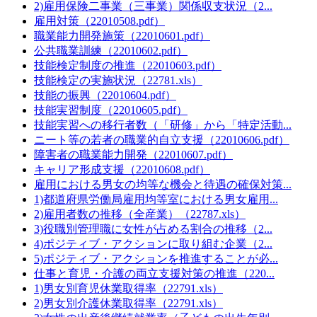
2)雇用保険二事業（三事業）関係収支状況（2...
雇用対策（22010508.pdf）
職業能力開発施策（22010601.pdf）
公共職業訓練（22010602.pdf）
技能検定制度の推進（22010603.pdf）
技能検定の実施状況（22781.xls）
技能の振興（22010604.pdf）
技能実習制度（22010605.pdf）
技能実習への移行者数（「研修」から「特定活動...
ニート等の若者の職業的自立支援（22010606.pdf）
障害者の職業能力開発（22010607.pdf）
キャリア形成支援（22010608.pdf）
雇用における男女の均等な機会と待遇の確保対策...
1)都道府県労働局雇用均等室における男女雇用...
2)雇用者数の推移（全産業）（22787.xls）
3)役職別管理職に女性が占める割合の推移（2...
4)ポジティブ・アクションに取り組む企業（2...
5)ポジティブ・アクションを推進することが必...
仕事と育児・介護の両立支援対策の推進（220...
1)男女別育児休業取得率（22791.xls）
2)男女別介護休業取得率（22791.xls）