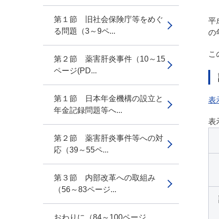
第１節 旧社会保険庁等をめぐ
平
る問題（3～9ペ...
の
こ
第２節 薬害肝炎事件（10～15
ページ(PD...
第１節 日本年金機構の設立と
表
年金記録問題等へ...
表
第２節 薬害肝炎事件等への対
応（39～55ペ...
第３節 内部改革への取組み
（56～83ページ...
おわりに（84～100ページ