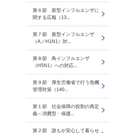
第６節 新型インフルエンザに
関する広報（13...
第７節 新型インフルエンザ
（A／H1N1）対...
第８節 鳥インフルエンザ
（H5N1）への対応...
第９節 厚生労働省で行う危機
管理対策（140...
第１節 社会保障の役割の再定
義～消費型・保護...
第２節 誰もが安心して暮らせ