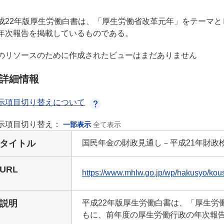
成22年版厚生労働白書は、「厚生労働省改革元年」をテーマ
年次報告を掲載しているものである。
のリソースのために作成されたビューはまだありません
詳細情報
示項目切り替えについて
示項目切り替え：
一部表示
全て表示
タイトル
国民年金の財政見通し－平成21年財政検証－
URL
https://www.mhlw.go.jp/wp/hakusyo/kous
説明
平成22年版厚生労働白書は、「厚生労
もに、前年度の厚生労働行政の年次報