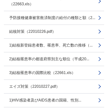
（22663.xls）
予防接種健康被害救済制度の給付の種類と額（2...
結核対策（22010226.pdf）
1)結核新登録患者数、罹患率、死亡数の推移（...
2)結核罹患率の都道府県別主な順位（平成20...
3)結核罹患率の国際比較（22661.xls）
エイズ対策（22010227.pdf）
1)HIV感染者及びAIDS患者の国籍、性別...