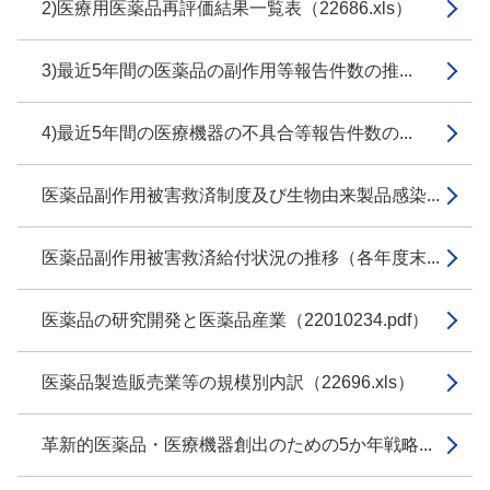
2)医療用医薬品再評価結果一覧表（22686.xls）
3)最近5年間の医薬品の副作用等報告件数の推...
4)最近5年間の医療機器の不具合等報告件数の...
医薬品副作用被害救済制度及び生物由来製品感染...
医薬品副作用被害救済給付状況の推移（各年度末...
医薬品の研究開発と医薬品産業（22010234.pdf）
医薬品製造販売業等の規模別内訳（22696.xls）
革新的医薬品・医療機器創出のための5か年戦略...