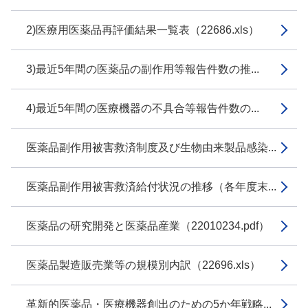
2)医療用医薬品再評価結果一覧表（22686.xls）
3)最近5年間の医薬品の副作用等報告件数の推...
4)最近5年間の医療機器の不具合等報告件数の...
医薬品副作用被害救済制度及び生物由来製品感染...
医薬品副作用被害救済給付状況の推移（各年度末...
医薬品の研究開発と医薬品産業（22010234.pdf）
医薬品製造販売業等の規模別内訳（22696.xls）
革新的医薬品・医療機器創出のための5か年戦略...