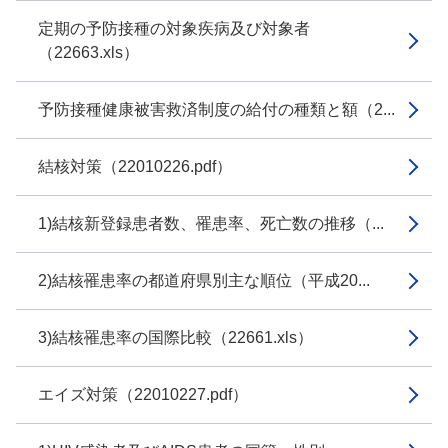
定期の予防接種の対象疾病及び対象者
（22663.xls）
予防接種健康被害救済制度の給付の種類と額（2...
結核対策（22010226.pdf）
1)結核新登録患者数、罹患率、死亡数の推移（...
2)結核罹患率の都道府県別主な順位（平成20...
3)結核罹患率の国際比較（22661.xls）
エイズ対策（22010227.pdf）