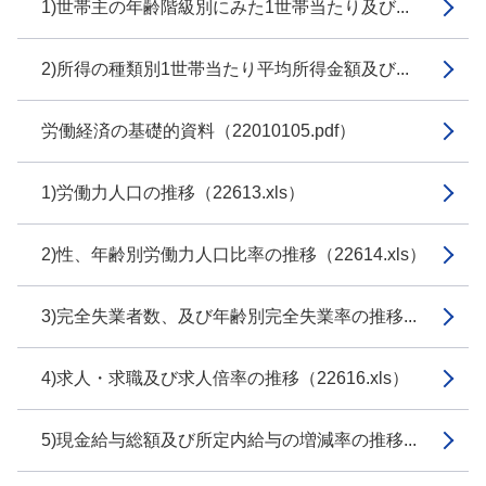
1)世帯主の年齢階級別にみた1世帯当たり及び...
2)所得の種類別1世帯当たり平均所得金額及び...
労働経済の基礎的資料（22010105.pdf）
1)労働力人口の推移（22613.xls）
2)性、年齢別労働力人口比率の推移（22614.xls）
3)完全失業者数、及び年齢別完全失業率の推移...
4)求人・求職及び求人倍率の推移（22616.xls）
5)現金給与総額及び所定内給与の増減率の推移...