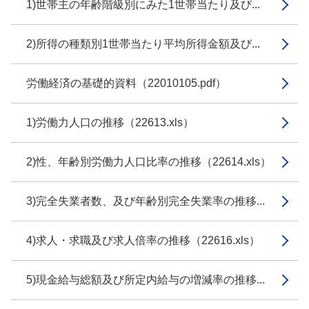
1)世帯主の年齢階級別にみた1世帯当たり及び...
2)所得の種類別1世帯当たり平均所得金額及び...
労働経済の基礎的資料（22010105.pdf）
1)労働力人口の推移（22613.xls）
2)性、年齢別労働力人口比率の推移（22614.xls）
3)完全失業者数、及び年齢別完全失業率の推移...
4)求人・求職及び求人倍率の推移（22616.xls）
5)現金給与総額及び所定内給与の増減率の推移...