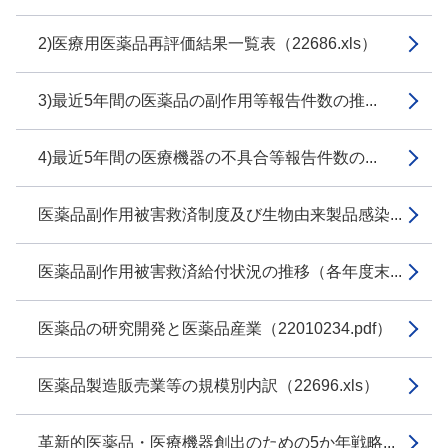
2)医療用医薬品再評価結果一覧表（22686.xls）
3)最近5年間の医薬品の副作用等報告件数の推...
4)最近5年間の医療機器の不具合等報告件数の...
医薬品副作用被害救済制度及び生物由来製品感染...
医薬品副作用被害救済給付状況の推移（各年度末...
医薬品の研究開発と医薬品産業（22010234.pdf）
医薬品製造販売業等の規模別内訳（22696.xls）
革新的医薬品・医療機器創出のための5か年戦略...