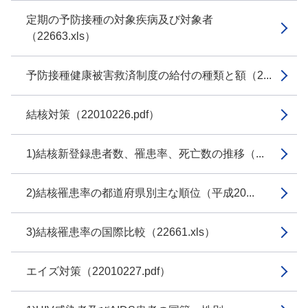
定期の予防接種の対象疾病及び対象者
（22663.xls）
予防接種健康被害救済制度の給付の種類と額（2...
結核対策（22010226.pdf）
1)結核新登録患者数、罹患率、死亡数の推移（...
2)結核罹患率の都道府県別主な順位（平成20...
3)結核罹患率の国際比較（22661.xls）
エイズ対策（22010227.pdf）