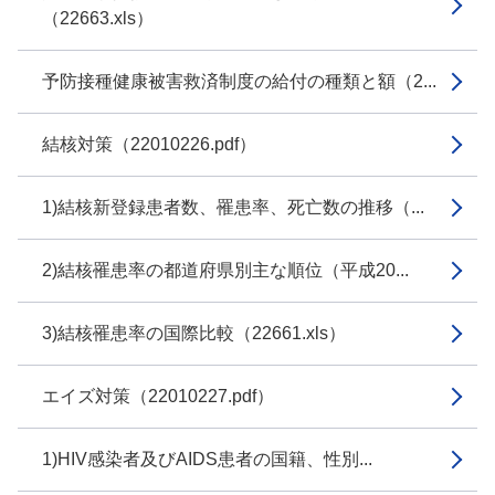
（22663.xls）
予防接種健康被害救済制度の給付の種類と額（2...
結核対策（22010226.pdf）
1)結核新登録患者数、罹患率、死亡数の推移（...
2)結核罹患率の都道府県別主な順位（平成20...
3)結核罹患率の国際比較（22661.xls）
エイズ対策（22010227.pdf）
1)HIV感染者及びAIDS患者の国籍、性別...