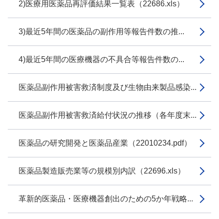
2)医療用医薬品再評価結果一覧表（22686.xls）
3)最近5年間の医薬品の副作用等報告件数の推...
4)最近5年間の医療機器の不具合等報告件数の...
医薬品副作用被害救済制度及び生物由来製品感染...
医薬品副作用被害救済給付状況の推移（各年度末...
医薬品の研究開発と医薬品産業（22010234.pdf）
医薬品製造販売業等の規模別内訳（22696.xls）
革新的医薬品・医療機器創出のための5か年戦略...