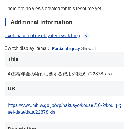
There are no views created for this resource yet.
Additional Information
Explanation of display item switching
Switch display items：
Partial display
Show all
Title
4)基礎年金の給付に要する費用の状況（22878.xls）
URL
https://www.mhlw.go.jp/wp/hakusyo/kousei/10-2/kou
sei-data/data/22878.xls