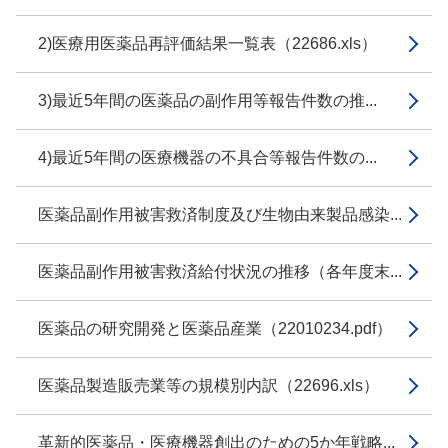
2)医療用医薬品再評価結果一覧表（22686.xls）
3)最近5年間の医薬品の副作用等報告件数の推...
4)最近5年間の医療機器の不具合等報告件数の...
医薬品副作用被害救済制度及び生物由来製品感染...
医薬品副作用被害救済給付状況の推移（各年度末...
医薬品の研究開発と医薬品産業（22010234.pdf）
医薬品製造販売業等の規模別内訳（22696.xls）
革新的医薬品・医療機器創出のための5か年戦略...