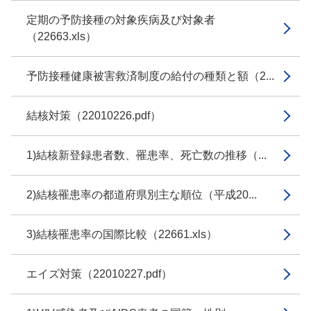
定期の予防接種の対象疾病及び対象者
（22663.xls）
予防接種健康被害救済制度の給付の種類と額（2...
結核対策（22010226.pdf）
1)結核新登録患者数、罹患率、死亡数の推移（...
2)結核罹患率の都道府県別主な順位（平成20...
3)結核罹患率の国際比較（22661.xls）
エイズ対策（22010227.pdf）