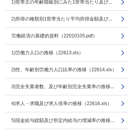
1)世帯主の年齢階級別にみた1世帯当たり及び...
2)所得の種類別1世帯当たり平均所得金額及び...
労働経済の基礎的資料（22010105.pdf）
1)労働力人口の推移（22613.xls）
2)性、年齢別労働力人口比率の推移（22614.xls）
3)完全失業者数、及び年齢別完全失業率の推移...
4)求人・求職及び求人倍率の推移（22616.xls）
5)現金給与総額及び所定内給与の増減率の推移...