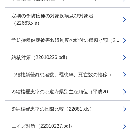
定期の予防接種の対象疾病及び対象者
（22663.xls）
予防接種健康被害救済制度の給付の種類と額（2...
結核対策（22010226.pdf）
1)結核新登録患者数、罹患率、死亡数の推移（...
2)結核罹患率の都道府県別主な順位（平成20...
3)結核罹患率の国際比較（22661.xls）
エイズ対策（22010227.pdf）