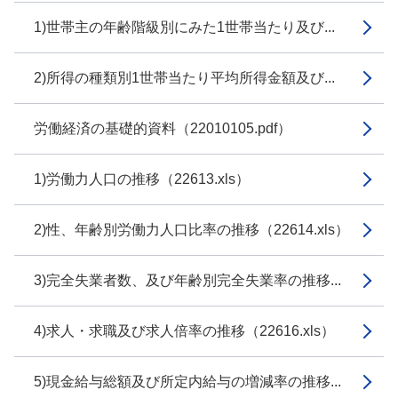
1)世帯主の年齢階級別にみた1世帯当たり及び...
2)所得の種類別1世帯当たり平均所得金額及び...
労働経済の基礎的資料（22010105.pdf）
1)労働力人口の推移（22613.xls）
2)性、年齢別労働力人口比率の推移（22614.xls）
3)完全失業者数、及び年齢別完全失業率の推移...
4)求人・求職及び求人倍率の推移（22616.xls）
5)現金給与総額及び所定内給与の増減率の推移...