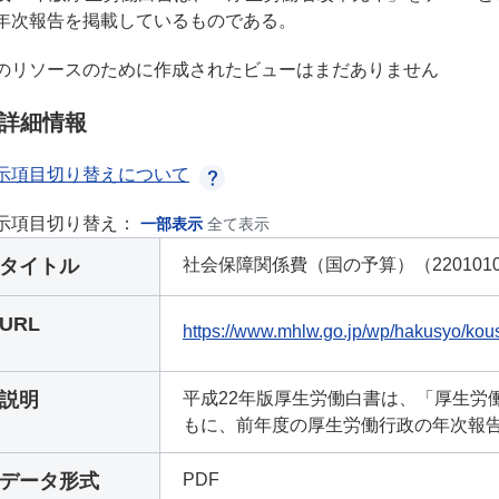
年次報告を掲載しているものである。
のリソースのために作成されたビューはまだありません
詳細情報
示項目切り替えについて
示項目切り替え：
一部表示
全て表示
タイトル
社会保障関係費（国の予算）（22010106
URL
https://www.mhlw.go.jp/wp/hakusyo/kou
説明
平成22年版厚生労働白書は、「厚生労
もに、前年度の厚生労働行政の年次報
データ形式
PDF