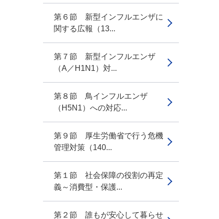
第６節 新型インフルエンザに
関する広報（13...
第７節 新型インフルエンザ
（A／H1N1）対...
第８節 鳥インフルエンザ
（H5N1）への対応...
第９節 厚生労働省で行う危機
管理対策（140...
第１節 社会保障の役割の再定
義～消費型・保護...
第２節 誰もが安心して暮らせ