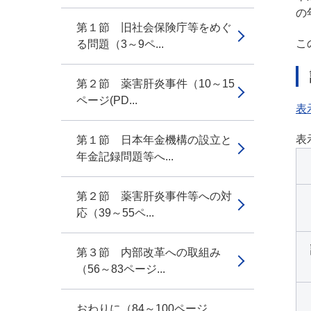
の
第１節 旧社会保険庁等をめぐ
こ
る問題（3～9ペ...
第２節 薬害肝炎事件（10～15
ページ(PD...
表
表
第１節 日本年金機構の設立と
年金記録問題等へ...
第２節 薬害肝炎事件等への対
応（39～55ペ...
第３節 内部改革への取組み
（56～83ページ...
おわりに（84～100ページ