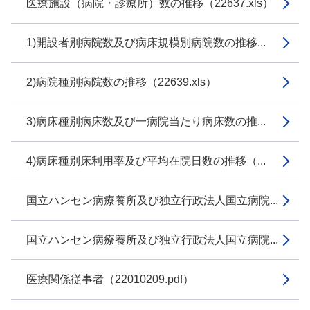
医療施設（病院・診療所）数の推移（22637.xls）
1)開設者別病院数及び病床規模別病院数の推移...
2)病院種別病院数の推移（22639.xls）
3)病床種別病床数及び一病院当たり病床数の推...
4)病床種別床利用率及び平均在院日数の推移（...
国立ハンセン病療養所及び独立行政法人国立病院...
国立ハンセン病療養所及び独立行政法人国立病院...
医療関係従事者（22010209.pdf）