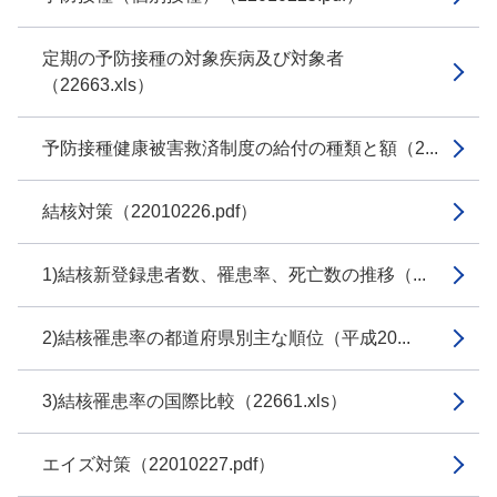
定期の予防接種の対象疾病及び対象者
（22663.xls）
予防接種健康被害救済制度の給付の種類と額（2...
結核対策（22010226.pdf）
1)結核新登録患者数、罹患率、死亡数の推移（...
2)結核罹患率の都道府県別主な順位（平成20...
3)結核罹患率の国際比較（22661.xls）
エイズ対策（22010227.pdf）