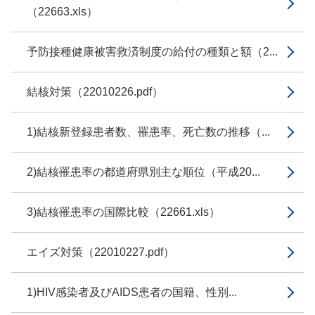
（22663.xls）
予防接種健康被害救済制度の給付の種類と額（2...
結核対策（22010226.pdf）
1)結核新登録患者数、罹患率、死亡数の推移（...
2)結核罹患率の都道府県別主な順位（平成20...
3)結核罹患率の国際比較（22661.xls）
エイズ対策（22010227.pdf）
1)HIV感染者及びAIDS患者の国籍、性別...