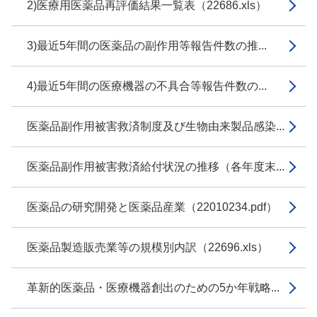
2)医療用医薬品再評価結果一覧表（22686.xls）
3)最近5年間の医薬品の副作用等報告件数の推...
4)最近5年間の医療機器の不具合等報告件数の...
医薬品副作用被害救済制度及び生物由来製品感染...
医薬品副作用被害救済給付状況の推移（各年度末...
医薬品の研究開発と医薬品産業（22010234.pdf）
医薬品製造販売業等の規模別内訳（22696.xls）
革新的医薬品・医療機器創出のための5か年戦略...