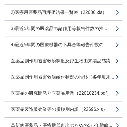
2)医療用医薬品再評価結果一覧表（22686.xls）
3)最近5年間の医薬品の副作用等報告件数の推...
4)最近5年間の医療機器の不具合等報告件数の...
医薬品副作用被害救済制度及び生物由来製品感染...
医薬品副作用被害救済給付状況の推移（各年度末...
医薬品の研究開発と医薬品産業（22010234.pdf）
医薬品製造販売業等の規模別内訳（22696.xls）
革新的医薬品・医療機器創出のための5か年戦略...