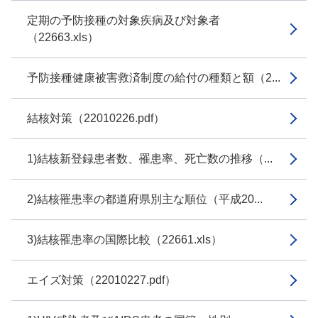
定期の予防接種の対象疾病及び対象者
（22663.xls）
予防接種健康被害救済制度の給付の種類と額（2...
結核対策（22010226.pdf）
1)結核新登録患者数、罹患率、死亡数の推移（...
2)結核罹患率の都道府県別主な順位（平成20...
3)結核罹患率の国際比較（22661.xls）
エイズ対策（22010227.pdf）