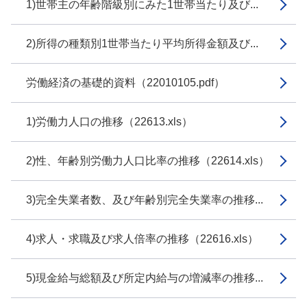
1)世帯主の年齢階級別にみた1世帯当たり及び...
2)所得の種類別1世帯当たり平均所得金額及び...
労働経済の基礎的資料（22010105.pdf）
1)労働力人口の推移（22613.xls）
2)性、年齢別労働力人口比率の推移（22614.xls）
3)完全失業者数、及び年齢別完全失業率の推移...
4)求人・求職及び求人倍率の推移（22616.xls）
5)現金給与総額及び所定内給与の増減率の推移...