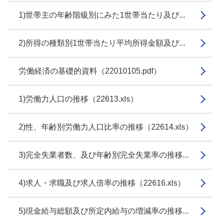
1)世帯主の年齢階級別にみた1世帯当たり及び...
2)所得の種類別1世帯当たり平均所得金額及び...
労働経済の基礎的資料（22010105.pdf）
1)労働力人口の推移（22613.xls）
2)性、年齢別労働力人口比率の推移（22614.xls）
3)完全失業者数、及び年齢別完全失業率の推移...
4)求人・求職及び求人倍率の推移（22616.xls）
5)現金給与総額及び所定内給与の増減率の推移...