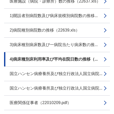
医療施設（病院・診療所）数の推移（22637.xls）
1)開設者別病院数及び病床規模別病院数の推移...
2)病院種別病院数の推移（22639.xls）
3)病床種別病床数及び一病院当たり病床数の推...
4)病床種別床利用率及び平均在院日数の推移（...
国立ハンセン病療養所及び独立行政法人国立病院...
国立ハンセン病療養所及び独立行政法人国立病院...
医療関係従事者（22010209.pdf）