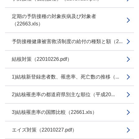
定期の予防接種の対象疾病及び対象者
（22663.xls）
予防接種健康被害救済制度の給付の種類と額（2...
結核対策（22010226.pdf）
1)結核新登録患者数、罹患率、死亡数の推移（...
2)結核罹患率の都道府県別主な順位（平成20...
3)結核罹患率の国際比較（22661.xls）
エイズ対策（22010227.pdf）