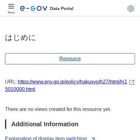
Data Portal
Menu
はじめに
Resource
URL:
https://www.env.go.jp/policy/hakusyo/h27/html/hj1
5010000.html
There are no views created for this resource yet.
Additional Information
Explanation of display item switching