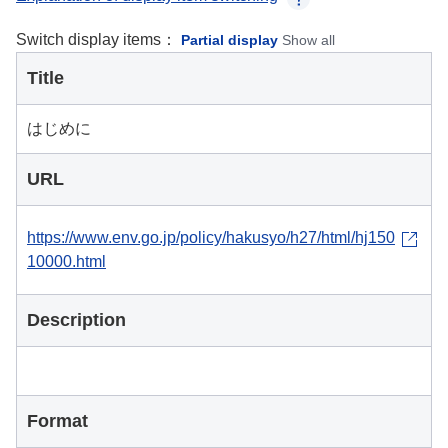
Switch display items：
Partial display
Show all
Title
はじめに
URL
https://www.env.go.jp/policy/hakusyo/h27/html/hj150
10000.html
Description
Format