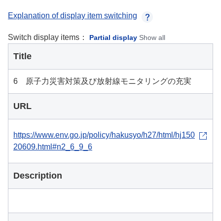
Explanation of display item switching
Switch display items：
Partial display
Show all
Title
6 原子力災害対策及び放射線モニタリングの充実
URL
https://www.env.go.jp/policy/hakusyo/h27/html/hj150
20609.html#n2_6_9_6
Description