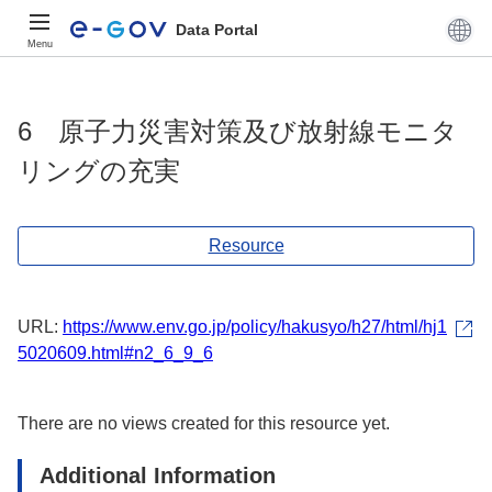
Data Portal
Menu
6 原子力災害対策及び放射線モニタ
リングの充実
Resource
URL:
https://www.env.go.jp/policy/hakusyo/h27/html/hj1
5020609.html#n2_6_9_6
There are no views created for this resource yet.
Additional Information