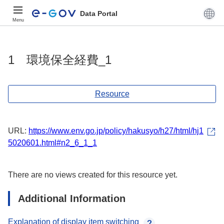
Data Portal
Menu
1 環境保全経費_1
Resource
URL:
https://www.env.go.jp/policy/hakusyo/h27/html/hj1
5020601.html#n2_6_1_1
There are no views created for this resource yet.
Additional Information
Explanation of display item switching