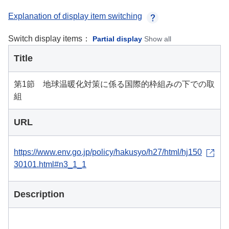
Explanation of display item switching
Switch display items：
Partial display
Show all
Title
第1節 地球温暖化対策に係る国際的枠組みの下での取
組
URL
https://www.env.go.jp/policy/hakusyo/h27/html/hj150
30101.html#n3_1_1
Description