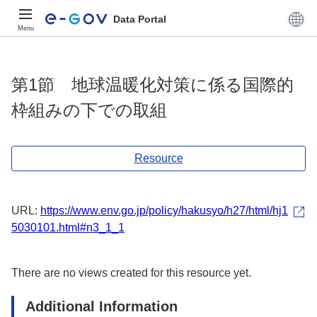
Data Portal
Menu
第1節 地球温暖化対策に係る国際的
枠組みの下での取組
Resource
URL:
https://www.env.go.jp/policy/hakusyo/h27/html/hj1
5030101.html#n3_1_1
There are no views created for this resource yet.
Additional Information