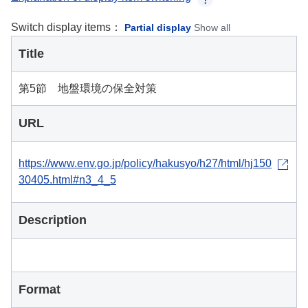
Switch display items：
Partial display
Show all
Title
第5節 地盤環境の保全対策
URL
https://www.env.go.jp/policy/hakusyo/h27/html/hj150
30405.html#n3_4_5
Description
Format