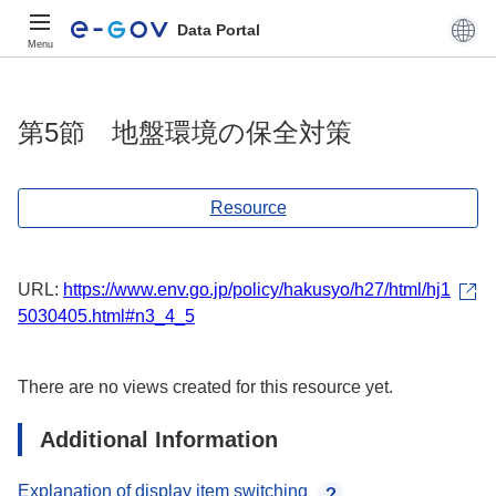
Data Portal
Menu
第5節 地盤環境の保全対策
Resource
URL:
https://www.env.go.jp/policy/hakusyo/h27/html/hj1
5030405.html#n3_4_5
There are no views created for this resource yet.
Additional Information
Explanation of display item switching