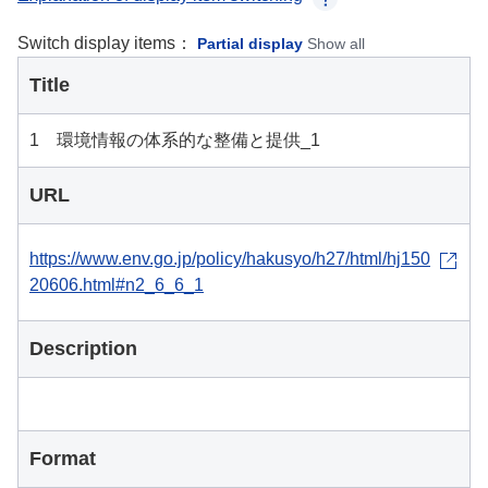
Switch display items：
Partial display
Show all
Title
1 環境情報の体系的な整備と提供_1
URL
https://www.env.go.jp/policy/hakusyo/h27/html/hj150
20606.html#n2_6_6_1
Description
Format