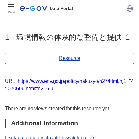
Data Portal
Menu
1 環境情報の体系的な整備と提供_1
Resource
URL:
https://www.env.go.jp/policy/hakusyo/h27/html/hj1
5020606.html#n2_6_6_1
There are no views created for this resource yet.
Additional Information
Explanation of display item switching