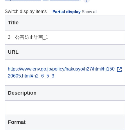
Switch display items：
Partial display
Show all
Title
3 公害防止計画_1
URL
https://www.env.go.jp/policy/hakusyo/h27/html/hj150
20605.html#n2_6_5_3
Description
Format