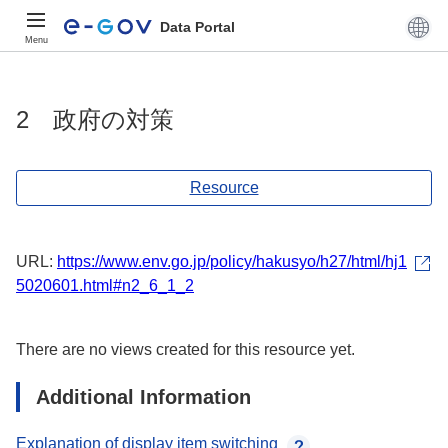
Data Portal
Menu
2 政府の対策
Resource
URL:
https://www.env.go.jp/policy/hakusyo/h27/html/hj1
5020601.html#n2_6_1_2
There are no views created for this resource yet.
Additional Information
Explanation of display item switching