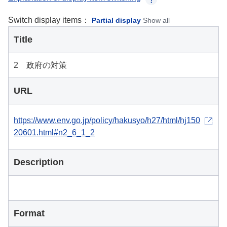
Switch display items：
Partial display
Show all
Title
2 政府の対策
URL
https://www.env.go.jp/policy/hakusyo/h27/html/hj150
20601.html#n2_6_1_2
Description
Format