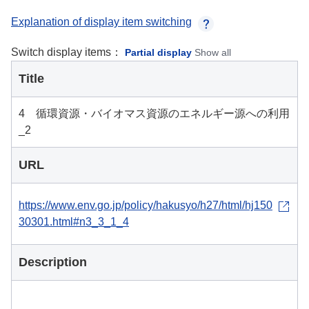
Explanation of display item switching
Switch display items：
Partial display
Show all
Title
4 循環資源・バイオマス資源のエネルギー源への利用
_2
URL
https://www.env.go.jp/policy/hakusyo/h27/html/hj150
30301.html#n3_3_1_4
Description