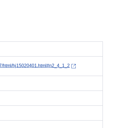
h27/html/hj15020401.html#n2_4_1_2