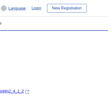
Login
New Registration
Language
e
.html#n2_4_1_2