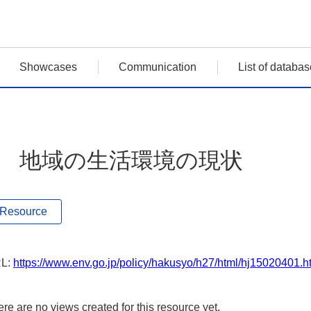
Showcases
Communication
List of databas
2 地域の生活環境の現状
Resource
L:
https://www.env.go.jp/policy/hakusyo/h27/html/hj15020401
re are no views created for this resource yet.