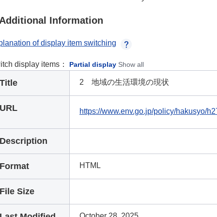
Additional Information
lanation of display item switching
itch display items：
Partial display
Show all
Title
2 地域の生活環境の現状
URL
https://www.env.go.jp/policy/hakusyo/
Description
Format
HTML
File Size
Last Modified
October 28, 2025