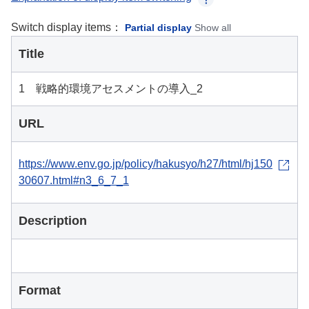
Switch display items：
Partial display
Show all
Title
1 戦略的環境アセスメントの導入_2
URL
https://www.env.go.jp/policy/hakusyo/h27/html/hj150
30607.html#n3_6_7_1
Description
Format