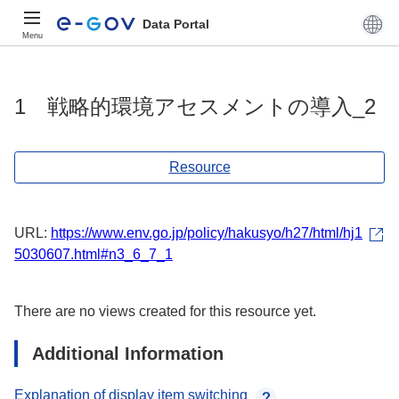
Data Portal
Menu
1 戦略的環境アセスメントの導入_2
Resource
URL:
https://www.env.go.jp/policy/hakusyo/h27/html/hj1
5030607.html#n3_6_7_1
There are no views created for this resource yet.
Additional Information
Explanation of display item switching