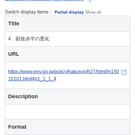
Switch display items：
Partial display
Show all
Title
4 財政赤字の悪化
URL
https://www.env.go.jp/policy/hakusyo/h27/html/hj150
10101.html#n1_1_1_4
Description
Format