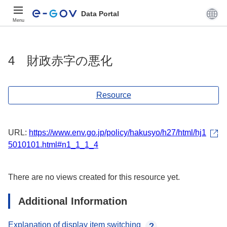
Data Portal
Menu
4 財政赤字の悪化
Resource
URL:
https://www.env.go.jp/policy/hakusyo/h27/html/hj1
5010101.html#n1_1_1_4
There are no views created for this resource yet.
Additional Information
Explanation of display item switching