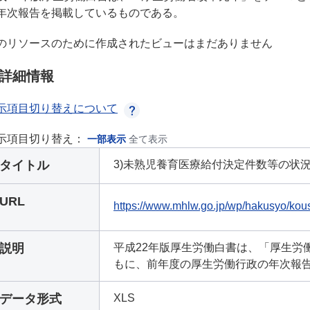
年次報告を掲載しているものである。
のリソースのために作成されたビューはまだありません
詳細情報
示項目切り替えについて
示項目切り替え：
一部表示
全て表示
タイトル
3)未熟児養育医療給付決定件数等の状況（22
URL
https://www.mhlw.go.jp/wp/hakusyo/kous
説明
平成22年版厚生労働白書は、「厚生労
もに、前年度の厚生労働行政の年次報
データ形式
XLS