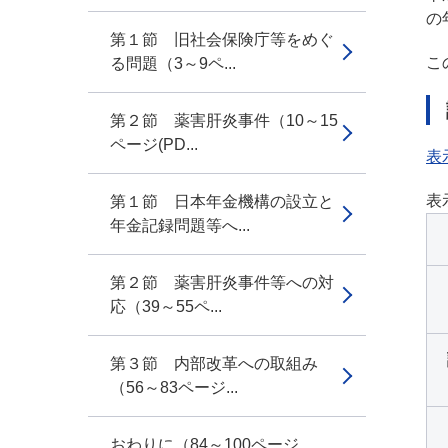
の
第１節 旧社会保険庁等をめぐ
こ
る問題（3～9ペ...
第２節 薬害肝炎事件（10～15
ページ(PD...
表
表
第１節 日本年金機構の設立と
年金記録問題等へ...
第２節 薬害肝炎事件等への対
応（39～55ペ...
第３節 内部改革への取組み
（56～83ページ...
おわりに（84～100ページ