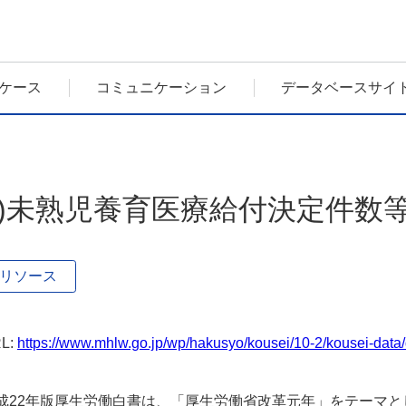
ケース
コミュニケーション
データベースサイ
3)未熟児養育医療給付決定件数等の状
リソース
L:
https://www.mhlw.go.jp/wp/hakusyo/kousei/10-2/kousei-data/
成22年版厚生労働白書は、「厚生労働省改革元年」をテーマ