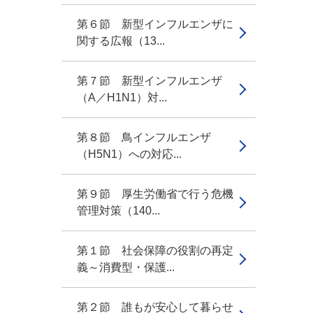
第６節 新型インフルエンザに
関する広報（13...
第７節 新型インフルエンザ
（A／H1N1）対...
第８節 鳥インフルエンザ
（H5N1）への対応...
第９節 厚生労働省で行う危機
管理対策（140...
第１節 社会保障の役割の再定
義～消費型・保護...
第２節 誰もが安心して暮らせ