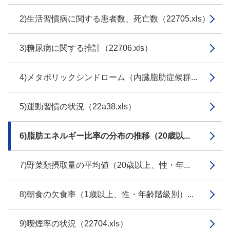
2)生活習慣病に関する患者数、死亡数（22705.xls）
3)糖尿病に関する推計（22706.xls）
4)メタボリックシンドローム（内臓脂肪症候群...
5)運動習慣の状況（22a38.xls）
6)脂肪エネルギー比率の分布の推移（20歳以...
7)野菜類摂取量の平均値（20歳以上、性・年...
8)朝食の欠食率（1歳以上、性・年齢階級別）...
9)喫煙率の状況（22704.xls）