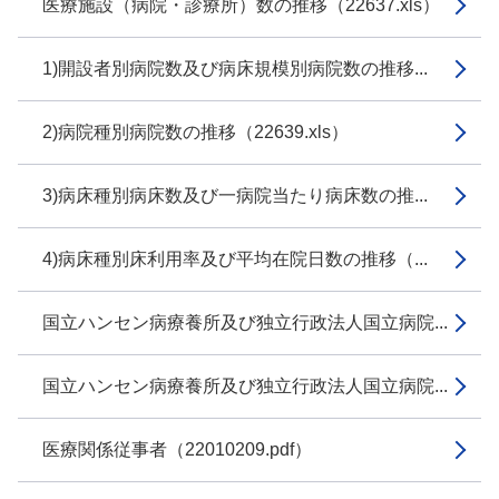
医療施設（病院・診療所）数の推移（22637.xls）
1)開設者別病院数及び病床規模別病院数の推移...
2)病院種別病院数の推移（22639.xls）
3)病床種別病床数及び一病院当たり病床数の推...
4)病床種別床利用率及び平均在院日数の推移（...
国立ハンセン病療養所及び独立行政法人国立病院...
国立ハンセン病療養所及び独立行政法人国立病院...
医療関係従事者（22010209.pdf）