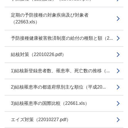
定期の予防接種の対象疾病及び対象者
（22663.xls）
予防接種健康被害救済制度の給付の種類と額（2...
結核対策（22010226.pdf）
1)結核新登録患者数、罹患率、死亡数の推移（...
2)結核罹患率の都道府県別主な順位（平成20...
3)結核罹患率の国際比較（22661.xls）
エイズ対策（22010227.pdf）