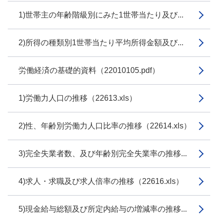
1)世帯主の年齢階級別にみた1世帯当たり及び...
2)所得の種類別1世帯当たり平均所得金額及び...
労働経済の基礎的資料（22010105.pdf）
1)労働力人口の推移（22613.xls）
2)性、年齢別労働力人口比率の推移（22614.xls）
3)完全失業者数、及び年齢別完全失業率の推移...
4)求人・求職及び求人倍率の推移（22616.xls）
5)現金給与総額及び所定内給与の増減率の推移...