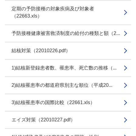
定期の予防接種の対象疾病及び対象者
（22663.xls）
予防接種健康被害救済制度の給付の種類と額（2...
結核対策（22010226.pdf）
1)結核新登録患者数、罹患率、死亡数の推移（...
2)結核罹患率の都道府県別主な順位（平成20...
3)結核罹患率の国際比較（22661.xls）
エイズ対策（22010227.pdf）