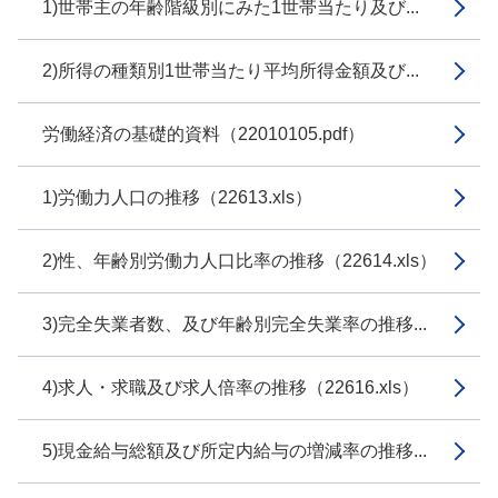
1)世帯主の年齢階級別にみた1世帯当たり及び...
2)所得の種類別1世帯当たり平均所得金額及び...
労働経済の基礎的資料（22010105.pdf）
1)労働力人口の推移（22613.xls）
2)性、年齢別労働力人口比率の推移（22614.xls）
3)完全失業者数、及び年齢別完全失業率の推移...
4)求人・求職及び求人倍率の推移（22616.xls）
5)現金給与総額及び所定内給与の増減率の推移...