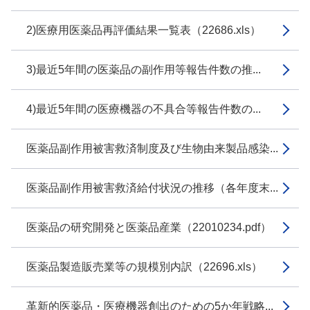
2)医療用医薬品再評価結果一覧表（22686.xls）
3)最近5年間の医薬品の副作用等報告件数の推...
4)最近5年間の医療機器の不具合等報告件数の...
医薬品副作用被害救済制度及び生物由来製品感染...
医薬品副作用被害救済給付状況の推移（各年度末...
医薬品の研究開発と医薬品産業（22010234.pdf）
医薬品製造販売業等の規模別内訳（22696.xls）
革新的医薬品・医療機器創出のための5か年戦略...