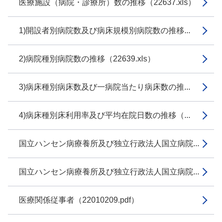
医療施設（病院・診療所）数の推移（22637.xls）
1)開設者別病院数及び病床規模別病院数の推移...
2)病院種別病院数の推移（22639.xls）
3)病床種別病床数及び一病院当たり病床数の推...
4)病床種別床利用率及び平均在院日数の推移（...
国立ハンセン病療養所及び独立行政法人国立病院...
国立ハンセン病療養所及び独立行政法人国立病院...
医療関係従事者（22010209.pdf）