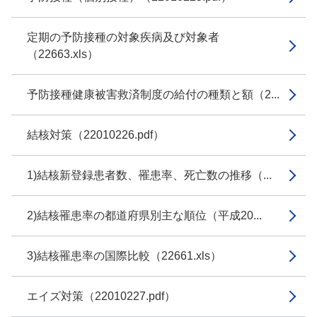
定期の予防接種の対象疾病及び対象者
（22663.xls）
予防接種健康被害救済制度の給付の種類と額（2...
結核対策（22010226.pdf）
1)結核新登録患者数、罹患率、死亡数の推移（...
2)結核罹患率の都道府県別主な順位（平成20...
3)結核罹患率の国際比較（22661.xls）
エイズ対策（22010227.pdf）