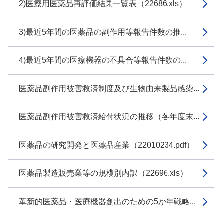
2)医療用医薬品再評価結果一覧表（22686.xls）
3)最近5年間の医薬品の副作用等報告件数の推...
4)最近5年間の医療機器の不具合等報告件数の...
医薬品副作用被害救済制度及び生物由来製品感染...
医薬品副作用被害救済給付状況の推移（各年度末...
医薬品の研究開発と医薬品産業（22010234.pdf）
医薬品製造販売業等の規模別内訳（22696.xls）
革新的医薬品・医療機器創出のための5か年戦略...