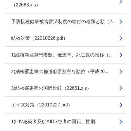
（22663.xls）
予防接種健康被害救済制度の給付の種類と額（2...
結核対策（22010226.pdf）
1)結核新登録患者数、罹患率、死亡数の推移（...
2)結核罹患率の都道府県別主な順位（平成20...
3)結核罹患率の国際比較（22661.xls）
エイズ対策（22010227.pdf）
1)HIV感染者及びAIDS患者の国籍、性別...