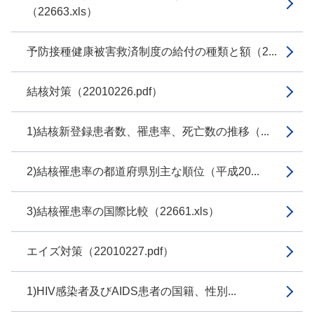
（22663.xls）
予防接種健康被害救済制度の給付の種類と額（2...
結核対策（22010226.pdf）
1)結核新登録患者数、罹患率、死亡数の推移（...
2)結核罹患率の都道府県別主な順位（平成20...
3)結核罹患率の国際比較（22661.xls）
エイズ対策（22010227.pdf）
1)HIV感染者及びAIDS患者の国籍、性別...