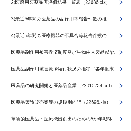
2)医療用医薬品再評価結果一覧表（22686.xls）
3)最近5年間の医薬品の副作用等報告件数の推...
4)最近5年間の医療機器の不具合等報告件数の...
医薬品副作用被害救済制度及び生物由来製品感染...
医薬品副作用被害救済給付状況の推移（各年度末...
医薬品の研究開発と医薬品産業（22010234.pdf）
医薬品製造販売業等の規模別内訳（22696.xls）
革新的医薬品・医療機器創出のための5か年戦略...