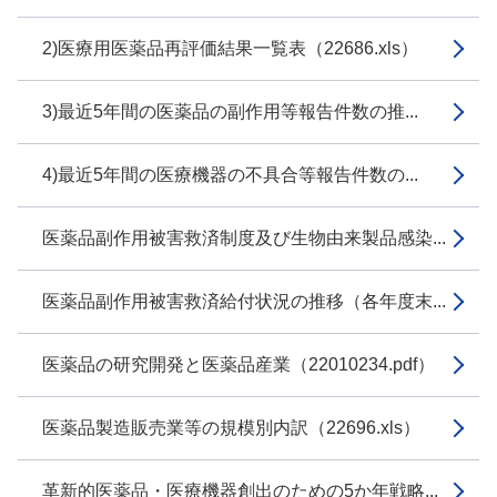
2)医療用医薬品再評価結果一覧表（22686.xls）
3)最近5年間の医薬品の副作用等報告件数の推...
4)最近5年間の医療機器の不具合等報告件数の...
医薬品副作用被害救済制度及び生物由来製品感染...
医薬品副作用被害救済給付状況の推移（各年度末...
医薬品の研究開発と医薬品産業（22010234.pdf）
医薬品製造販売業等の規模別内訳（22696.xls）
革新的医薬品・医療機器創出のための5か年戦略...