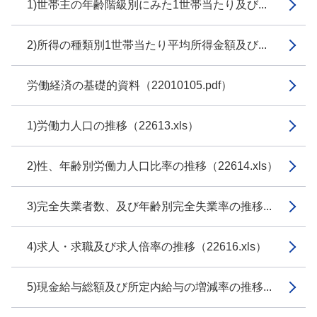
1)世帯主の年齢階級別にみた1世帯当たり及び...
2)所得の種類別1世帯当たり平均所得金額及び...
労働経済の基礎的資料（22010105.pdf）
1)労働力人口の推移（22613.xls）
2)性、年齢別労働力人口比率の推移（22614.xls）
3)完全失業者数、及び年齢別完全失業率の推移...
4)求人・求職及び求人倍率の推移（22616.xls）
5)現金給与総額及び所定内給与の増減率の推移...