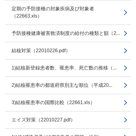
定期の予防接種の対象疾病及び対象者
（22663.xls）
予防接種健康被害救済制度の給付の種類と額（2...
結核対策（22010226.pdf）
1)結核新登録患者数、罹患率、死亡数の推移（...
2)結核罹患率の都道府県別主な順位（平成20...
3)結核罹患率の国際比較（22661.xls）
エイズ対策（22010227.pdf）