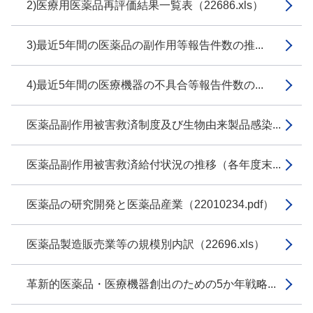
2)医療用医薬品再評価結果一覧表（22686.xls）
3)最近5年間の医薬品の副作用等報告件数の推...
4)最近5年間の医療機器の不具合等報告件数の...
医薬品副作用被害救済制度及び生物由来製品感染...
医薬品副作用被害救済給付状況の推移（各年度末...
医薬品の研究開発と医薬品産業（22010234.pdf）
医薬品製造販売業等の規模別内訳（22696.xls）
革新的医薬品・医療機器創出のための5か年戦略...