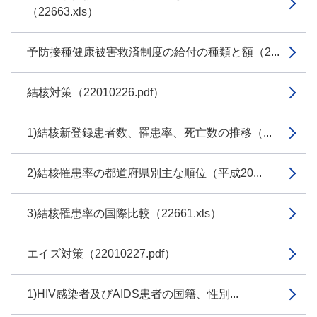
（22663.xls）
予防接種健康被害救済制度の給付の種類と額（2...
結核対策（22010226.pdf）
1)結核新登録患者数、罹患率、死亡数の推移（...
2)結核罹患率の都道府県別主な順位（平成20...
3)結核罹患率の国際比較（22661.xls）
エイズ対策（22010227.pdf）
1)HIV感染者及びAIDS患者の国籍、性別...