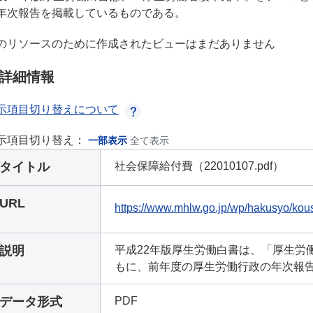
年次報告を掲載しているものである。
のリソースのために作成されたビューはまだありません
詳細情報
示項目切り替えについて
示項目切り替え：
一部表示
全て表示
タイトル
社会保障給付費（22010107.pdf）
URL
https://www.mhlw.go.jp/wp/hakusyo/kou
説明
平成22年版厚生労働白書は、「厚生労
もに、前年度の厚生労働行政の年次報
データ形式
PDF