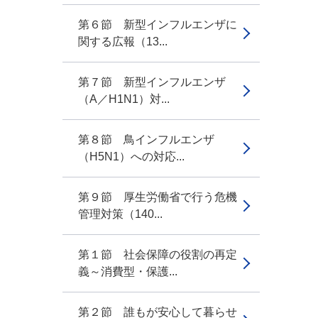
第６節 新型インフルエンザに
関する広報（13...
第７節 新型インフルエンザ
（A／H1N1）対...
第８節 鳥インフルエンザ
（H5N1）への対応...
第９節 厚生労働省で行う危機
管理対策（140...
第１節 社会保障の役割の再定
義～消費型・保護...
第２節 誰もが安心して暮らせ