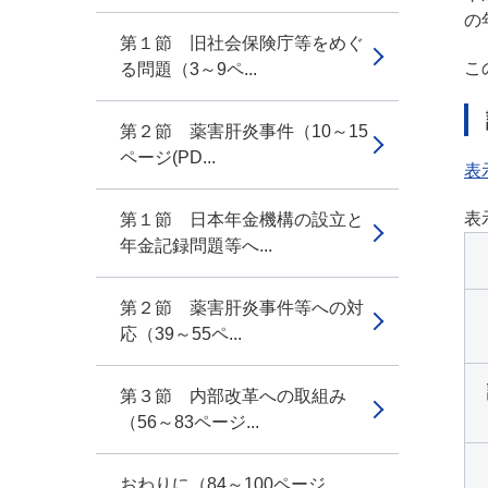
の
第１節 旧社会保険庁等をめぐ
こ
る問題（3～9ペ...
第２節 薬害肝炎事件（10～15
ページ(PD...
表
表
第１節 日本年金機構の設立と
年金記録問題等へ...
第２節 薬害肝炎事件等への対
応（39～55ペ...
第３節 内部改革への取組み
（56～83ページ...
おわりに（84～100ページ