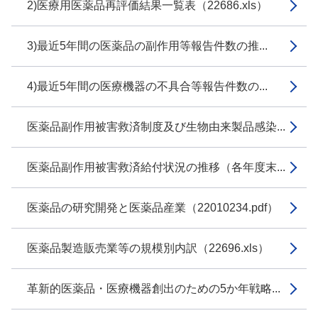
2)医療用医薬品再評価結果一覧表（22686.xls）
3)最近5年間の医薬品の副作用等報告件数の推...
4)最近5年間の医療機器の不具合等報告件数の...
医薬品副作用被害救済制度及び生物由来製品感染...
医薬品副作用被害救済給付状況の推移（各年度末...
医薬品の研究開発と医薬品産業（22010234.pdf）
医薬品製造販売業等の規模別内訳（22696.xls）
革新的医薬品・医療機器創出のための5か年戦略...