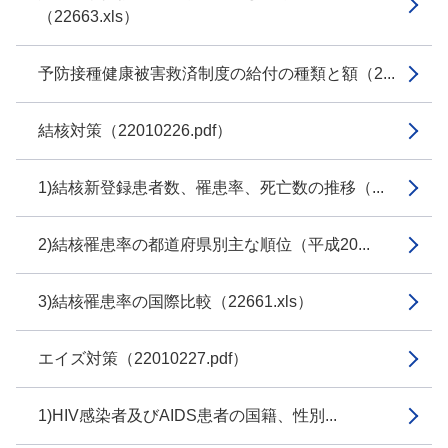
（22663.xls）
予防接種健康被害救済制度の給付の種類と額（2...
結核対策（22010226.pdf）
1)結核新登録患者数、罹患率、死亡数の推移（...
2)結核罹患率の都道府県別主な順位（平成20...
3)結核罹患率の国際比較（22661.xls）
エイズ対策（22010227.pdf）
1)HIV感染者及びAIDS患者の国籍、性別...