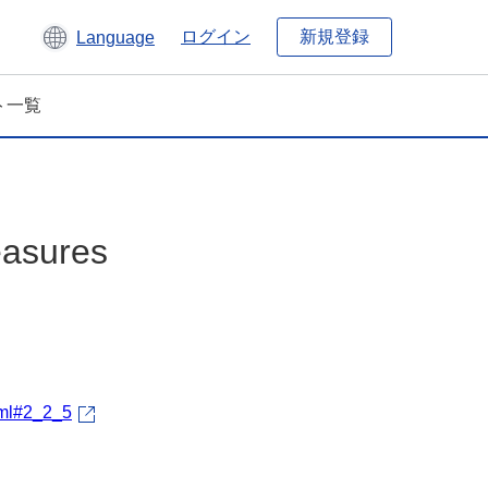
新規登録
ログイン
Language
ト一覧
easures
tml#2_2_5