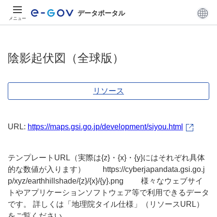
データポータル
メニュー
陰影起伏図（全球版）
リソース
URL:
https://maps.gsi.go.jp/development/siyou.html
テンプレートURL（実際は{z}・{x}・{y}にはそれぞれ具体
的な数値が入ります） https://cyberjapandata.gsi.go.j
p/xyz/earthhillshade/{z}/{x}/{y}.png 様々なウェブサイ
トやアプリケーションソフトウェア等で利用できるデータ
です。 詳しくは「地理院タイル仕様」（リソースURL）
をご覧ください。