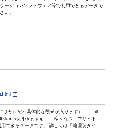
ブサイトやアプリケーションソフトウェア等で利用できるデータで
ださい。
u.html
{y}にはそれぞれ具体的な数値が入ります） htt
earthhillshade/{z}/{x}/{y}.png 様々なウェブサイト
用できるデータです。 詳しくは「地理院タイ