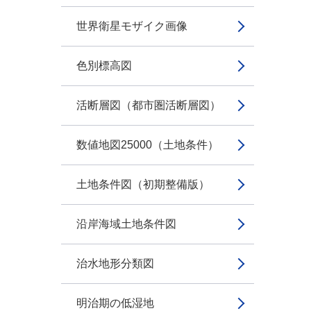
世界衛星モザイク画像
色別標高図
活断層図（都市圏活断層図）
数値地図25000（土地条件）
土地条件図（初期整備版）
沿岸海域土地条件図
治水地形分類図
明治期の低湿地