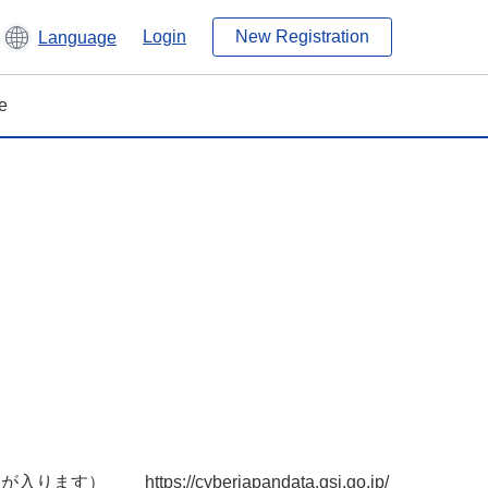
Login
New Registration
Language
e
https://cyberjapandata.gsi.go.jp/