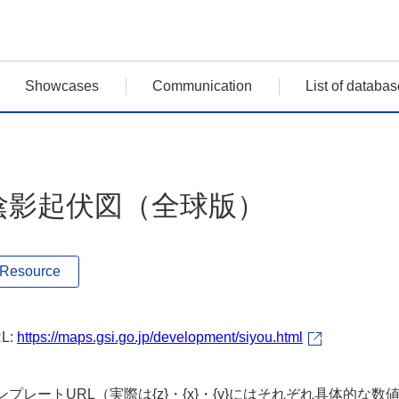
Showcases
Communication
List of databas
陰影起伏図（全球版）
Resource
L:
https://maps.gsi.go.jp/development/siyou.html
プレートURL（実際は{z}・{x}・{y}にはそれぞれ具体的な数値が入ります） 