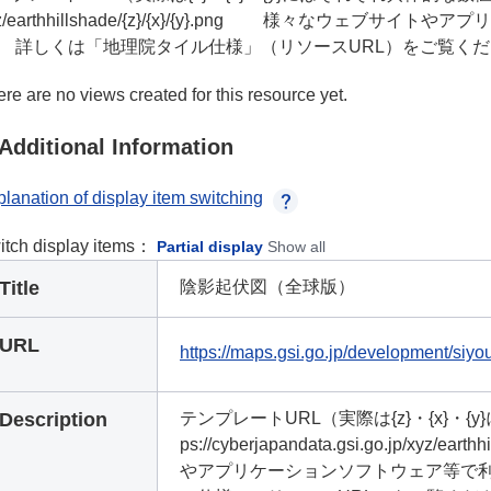
yz/earthhillshade/{z}/{x}/{y}.png 様々なウェ
。 詳しくは「地理院タイル仕様」（リソースURL）をご覧く
re are no views created for this resource yet.
Additional Information
lanation of display item switching
itch display items：
Partial display
Show all
Title
陰影起伏図（全球版）
URL
https://maps.gsi.go.jp/development/siyo
Description
テンプレートURL（実際は{z}・{x}・
ps://cyberjapandata.gsi.go.jp/xyz/
やアプリケーションソフトウェア等で利