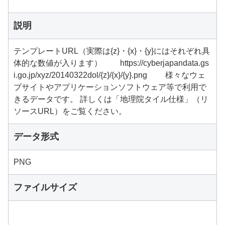
説明
テンプレートURL（実際は{z}・{x}・{y}にはそれぞれ具
体的な数値が入ります） https://cyberjapandata.gs
i.go.jp/xyz/20140322dol/{z}/{x}/{y}.png 様々なウェ
ブサイトやアプリケーションソフトウェア等で利用で
きるデータです。 詳しくは「地理院タイル仕様」（リ
ソースURL）をご覧ください。
データ形式
PNG
ファイルサイズ