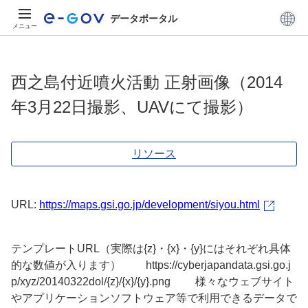
データポータル
メニュー
西之島付近噴火活動 正射画像（2014
年3月22日撮影、UAVにて撮影）
リソース
URL:
https://maps.gsi.go.jp/development/siyou.html
テンプレートURL（実際は{z}・{x}・{y}にはそれぞれ具体
的な数値が入ります） https://cyberjapandata.gsi.go.j
p/xyz/20140322dol/{z}/{x}/{y}.png 様々なウェブサイト
やアプリケーションソフトウェア等で利用できるデータで