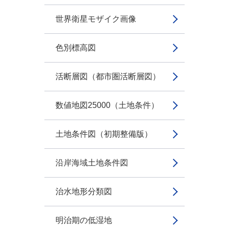
世界衛星モザイク画像
色別標高図
活断層図（都市圏活断層図）
数値地図25000（土地条件）
土地条件図（初期整備版）
沿岸海域土地条件図
治水地形分類図
明治期の低湿地