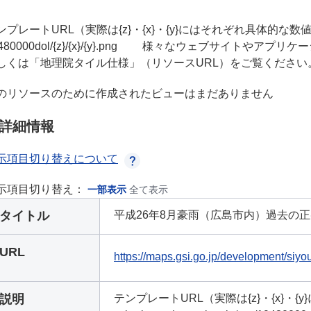
プレートURL（実際は{z}・{x}・{y}にはそれぞれ具体的な数値が入ります） ht
9480000dol/{z}/{x}/{y}.png 様々なウェブサイト
しくは「地理院タイル仕様」（リソースURL）をご覧ください
のリソースのために作成されたビューはまだありません
詳細情報
示項目切り替えについて
示項目切り替え：
一部表示
全て表示
タイトル
平成26年8月豪雨（広島市内）過去の正射
URL
https://maps.gsi.go.jp/development/siyo
説明
テンプレートURL（実際は{z}・{x}・{y