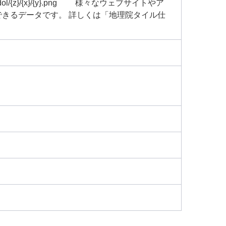
480000dol/{z}/{x}/{y}.png 様々なウェブサイトやア
きるデータです。 詳しくは「地理院タイル仕
。