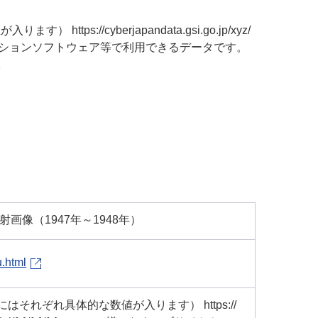
tps://cyberjapandata.gsi.go.jp/xyz/
やアプリケーションソフトウェア等で利用できるデータです。
。
画像（1947年～1948年）
u.html
}にはそれぞれ具体的な数値が入ります） https://