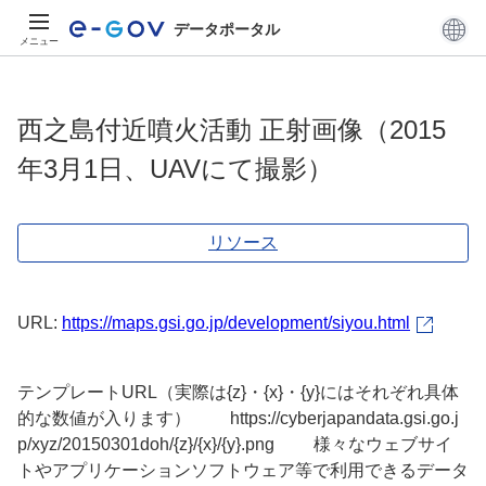
データポータル
メニュー
西之島付近噴火活動 正射画像（2015
年3月1日、UAVにて撮影）
リソース
URL:
https://maps.gsi.go.jp/development/siyou.html
テンプレートURL（実際は{z}・{x}・{y}にはそれぞれ具体
的な数値が入ります） https://cyberjapandata.gsi.go.j
p/xyz/20150301doh/{z}/{x}/{y}.png 様々なウェブサイ
トやアプリケーションソフトウェア等で利用できるデータ