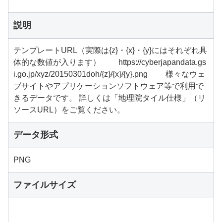
説明
テンプレートURL（実際は{z}・{x}・{y}にはそれぞれ具
体的な数値が入ります） https://cyberjapandata.gs
i.go.jp/xyz/20150301doh/{z}/{x}/{y}.png 様々なウェ
ブサイトやアプリケーションソフトウェア等で利用で
きるデータです。 詳しくは「地理院タイル仕様」（リ
ソースURL）をご覧ください。
データ形式
PNG
ファイルサイズ